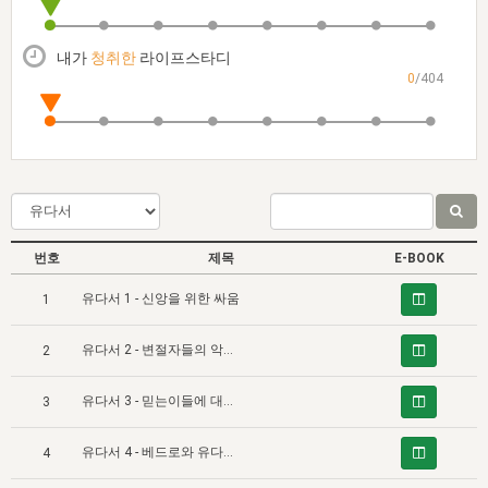
자매 온전하게 하는 훈련
성경중점진리
1년 7차 집회 PSRP 자료실
찬송과 누림
▼
이용약관
아프리카,오세아니아
2024년 전국 봉사자 집회
하나님의 경륜
이른 새벽 마리아처럼
찬송 앨범
하나님께서 정하신 길
▼
내가
청취한
라이프스타디
오시는길
0
/404
전국 봉사자 온전하게 하는 훈련
생명공과
2000년 교회사
COPYRIGHT © 2015 BTMK ALL RIGHTS RESERVED
어린이찬송
영상 메시지
서울전시간훈련(FTTS) 수업
진리의 기초
성도들의 간증
악기 연주
목양공과
위트니스 리 영상
교회사 연구
진리의 변호와 확증
찬송 나눔터
이상과 계시
전국 장로 책임형제 훈련
향유를 부은 자매들
영적 생활
활력그룹 실행
번호
제목
E-BOOK
전국 전시간 봉사자 훈련
장로 책임형제 진리 연구
복음 창고
성도들의 간증
유다서 1 - 신앙을 위한 싸움
1
란 캔거스 형제님 특별영상
전시간 봉사자 진리 연구
찬송 소개
갤러리
유다서 2 - 변절자들의 악과 주님의 심판 아래서의 형벌
2
신성한 로맨스
다음 세대 연구집
새길 실행
유다서 3 - 믿는이들에 대한 권면
다음 세대, 자료실
3
독일 연구, 자료실
유다서 4 - 베드로와 유다의 서신들의 기본 구조 (1)
4