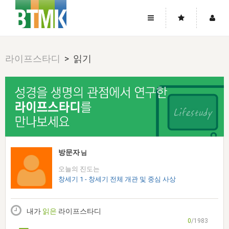
사이트맵
좌우로 스크롤하시면 더 많은 메뉴를 보실 수 있습니다.
라이프스타디
> 읽기
소개
로그인
▼
주님의 회복
그리스도의 몸
회원가입
▼
워치만 니와 위트니스 리
사역
성령의 흐름
▼
소개
그리스도의 몸
성령의 흐름
고객센터
▼
한국에서의 주님의 회복의 역사
일
한국
집회 안내
▼
공지사항
우리의 신앙
교회
북한
방송
▼
방문자
님
진리토론
자주묻는질문
외부의 평가
아시아
오늘의 진도는
전국 전성도 온전하게 하는 훈련
라이프스타디
▼
사랑나눔
창세기 1 - 창세기 전체 개관 및 중심 사상
1:1문의
성경진리사역원
유럽
2026년 제임스 리 특별교통
방송
요셉의 창고
▼
자료실
이벤트
북미
전국 특별집회
내가
읽은
라이프스타디
읽기
두란노 학원
그리스도의 편지
▼
확증과 비평
0
/1983
방송회원 기부안내
중남미