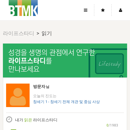
사이트맵
좌우로 스크롤하시면 더 많은 메뉴를 보실 수 있습니다.
라이프스타디
> 읽기
소개
로그인
▼
주님의 회복
그리스도의 몸
회원가입
▼
워치만 니와 위트니스 리
사역
성령의 흐름
▼
소개
그리스도의 몸
성령의 흐름
고객센터
▼
한국에서의 주님의 회복의 역사
일
한국
집회 안내
▼
공지사항
우리의 신앙
교회
북한
방송
▼
방문자
님
진리토론
자주묻는질문
외부의 평가
아시아
오늘의 진도는
전국 전성도 온전하게 하는 훈련
라이프스타디
▼
사랑나눔
창세기 1 - 창세기 전체 개관 및 중심 사상
1:1문의
성경진리사역원
유럽
2026년 제임스 리 특별교통
방송
요셉의 창고
▼
자료실
이벤트
북미
전국 특별집회
내가
읽은
라이프스타디
읽기
두란노 학원
그리스도의 편지
▼
확증과 비평
0
/1983
방송회원 기부안내
중남미