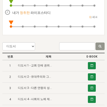
자매 온전하게 하는 훈련
성경중점진리
이른 새벽 마리아처럼
찬송과 누림
▼
이용약관
아프리카,오세아니아
2024년 전국 봉사자 집회
하나님의 경륜
1년 7차 집회 PSRP 자료실
찬송 앨범
하나님께서 정하신 길
▼
내가
청취한
라이프스타디
오시는길
0
/404
전국 봉사자 온전하게 하는 훈련
생명공과
2000년 교회사
COPYRIGHT © 2015 BTMK ALL RIGHTS RESERVED
어린이찬송
영상 메시지
서울전시간훈련(FTTS) 수업
진리의 기초
성도들의 간증
악기 연주
목양공과
위트니스 리 영상
교회사 연구
진리의 변호와 확증
찬송 나눔터
이상과 계시
전국 장로 책임형제 훈련
향유를 부은 자매들
영적 생활
활력그룹 실행
번호
제목
E-BOOK
전국 전시간 봉사자 훈련
장로 책임형제 진리 연구
복음 창고
성도들의 간증
디도서 1 - 교회 안에 권위를 세움
1
란 캔거스 형제님 특별영상
전시간 봉사자 진리 연구
찬송 소개
갤러리
디도서 2 - 유대주의와 그노시스주의의 영향을 다룸
2
신성한 로맨스
다음 세대 연구집
새길 실행
디도서 3 - 다른 연령의 성도들을 질서 바른 생활로 인도함
다음 세대, 자료실
3
독일 연구, 자료실
디도서 4 - 사회의 노예 제도 안에서 잘 처신할 것을 노예들에게 명함
4