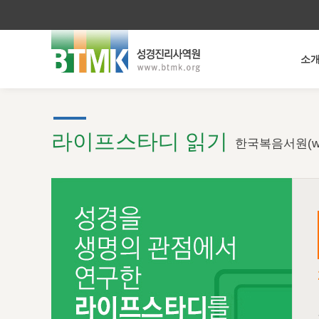
소
라이프스타디 읽기
한국복음서원(ww