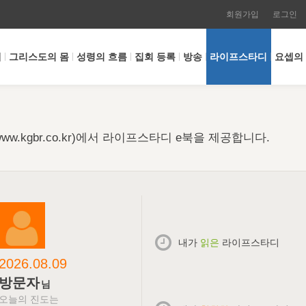
회원가입
로그인
개
그리스도의 몸
성령의 흐름
집회 등록
방송
라이프스타디
요셉의
w.kgbr.co.kr)에서 라이프스타디 e북을 제공합니다.
내가
읽은
라이프스타디
2026.08.09
방문자
님
오늘의 진도는