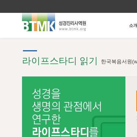
소
라이프스타디 읽기
한국복음서원(ww