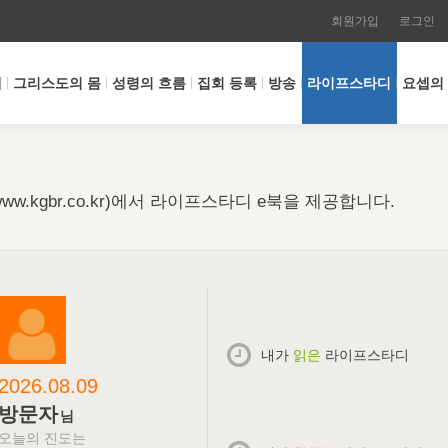
회원가입
로그인
개
그리스도의 몸
성령의 흐름
집회 등록
방송
라이프스타디
요셉의
w.kgbr.co.kr)에서 라이프스타디 e북을 제공합니다.
내가
읽은
라이프스타디
2026.08.09
방문자
님
오늘의 진도는