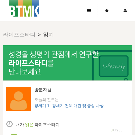
사이트맵
좌우로 스크롤하시면 더 많은 메뉴를 보실 수 있습니다.
라이프스타디
> 읽기
소개
로그인
▼
주님의 회복
그리스도의 몸
회원가입
▼
워치만 니와 위트니스 리
사역
성령의 흐름
▼
소개
그리스도의 몸
성령의 흐름
고객센터
▼
한국에서의 주님의 회복의 역사
일
한국
집회 안내
▼
공지사항
우리의 신앙
교회
북한
방송
▼
방문자
님
진리토론
자주묻는질문
외부의 평가
아시아
오늘의 진도는
전국 전성도 온전하게 하는 훈련
라이프스타디
▼
사랑나눔
창세기 1 - 창세기 전체 개관 및 중심 사상
1:1문의
성경진리사역원
유럽
2026년 제임스 리 특별교통
방송
요셉의 창고
▼
자료실
이벤트
북미
전국 특별집회
내가
읽은
라이프스타디
읽기
두란노 학원
그리스도의 편지
▼
확증과 비평
0
/1983
방송회원 기부안내
중남미