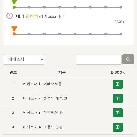
자매 온전하게 하는 훈련
성경중점진리
이른 새벽 마리아처럼
찬송과 누림
▼
이용약관
아프리카,오세아니아
2024년 전국 봉사자 집회
하나님의 경륜
1년 7차 집회 PSRP 자료실
찬송 앨범
하나님께서 정하신 길
▼
내가
청취한
라이프스타디
오시는길
0
/404
전국 봉사자 온전하게 하는 훈련
생명공과
2000년 교회사
COPYRIGHT © 2015 BTMK ALL RIGHTS RESERVED
어린이찬송
영상 메시지
서울전시간훈련(FTTS) 수업
진리의 기초
성도들의 간증
악기 연주
목양공과
위트니스 리 영상
교회사 연구
진리의 변호와 확증
찬송 나눔터
이상과 계시
전국 장로 책임형제 훈련
향유를 부은 자매들
영적 생활
활력그룹 실행
번호
제목
E-BOOK
전국 전시간 봉사자 훈련
장로 책임형제 진리 연구
복음 창고
성도들의 간증
에베소서 1 - 에베소서를 소개하는 말
1
란 캔거스 형제님 특별영상
전시간 봉사자 진리 연구
찬송 소개
갤러리
에베소서 2 - 찬송의 세 방면
2
신성한 로맨스
다음 세대 연구집
새길 실행
에베소서 3 - 거룩하게 하시려고 택하심
다음 세대, 자료실
3
독일 연구, 자료실
에베소서 4 - 아들의 명분에 이르도록 예정됨
4