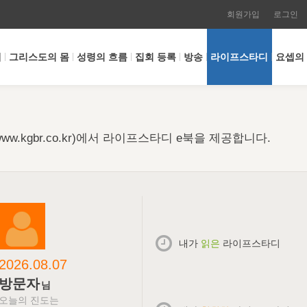
회원가입
로그인
개
그리스도의 몸
성령의 흐름
집회 등록
방송
라이프스타디
요셉의
w.kgbr.co.kr)에서 라이프스타디 e북을 제공합니다.
내가
읽은
라이프스타디
2026.08.07
방문자
님
오늘의 진도는