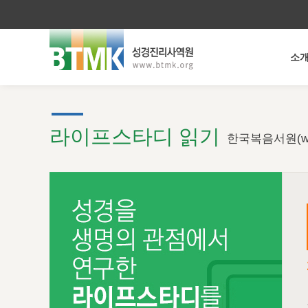
소
라이프스타디 읽기
한국복음서원(ww