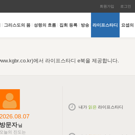
회원가입
로그인
개
그리스도의 몸
성령의 흐름
집회 등록
방송
라이프스타디
요셉의
w.kgbr.co.kr)에서 라이프스타디 e북을 제공합니다.
내가
읽은
라이프스타디
2026.08.07
방문자
님
오늘의 진도는