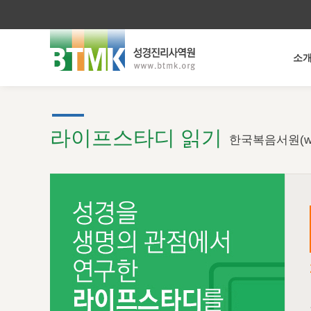
소
라이프스타디 읽기
한국복음서원(ww