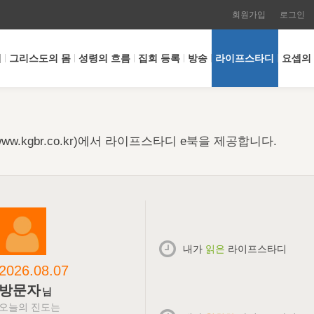
회원가입
로그인
개
그리스도의 몸
성령의 흐름
집회 등록
방송
라이프스타디
요셉의
w.kgbr.co.kr)에서 라이프스타디 e북을 제공합니다.
내가
읽은
라이프스타디
2026.08.07
방문자
님
오늘의 진도는