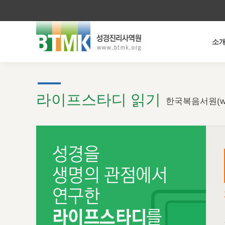
소
라이프스타디 읽기
한국복음서원(ww