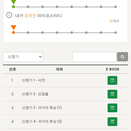
자매 온전하게 하는 훈련
성경중점진리
1년 7차 집회 PSRP 자료실
찬송과 누림
▼
이용약관
아프리카,오세아니아
2024년 전국 봉사자 집회
하나님의 경륜
이른 새벽 마리아처럼
찬송 앨범
하나님께서 정하신 길
▼
내가
청취한
라이프스타디
오시는길
0
/404
전국 봉사자 온전하게 하는 훈련
생명공과
2000년 교회사
COPYRIGHT © 2015 BTMK ALL RIGHTS RESERVED
어린이찬송
영상 메시지
서울전시간훈련(FTTS) 수업
진리의 기초
성도들의 간증
악기 연주
목양공과
위트니스 리 영상
교회사 연구
진리의 변호와 확증
찬송 나눔터
이상과 계시
전국 장로 책임형제 훈련
향유를 부은 자매들
영적 생활
활력그룹 실행
번호
제목
E-BOOK
전국 전시간 봉사자 훈련
장로 책임형제 진리 연구
복음 창고
성도들의 간증
신명기 1 - 서언
1
란 캔거스 형제님 특별영상
전시간 봉사자 진리 연구
찬송 소개
갤러리
신명기 2 - 요점들
2
신성한 로맨스
다음 세대 연구집
새길 실행
신명기 3 - 과거의 회상 (1)
다음 세대, 자료실
3
독일 연구, 자료실
신명기 4 - 과거의 회상 (2)
4