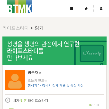
사이트맵
좌우로 스크롤하시면 더 많은 메뉴를 보실 수 있습니다.
라이프스타디
> 읽기
소개
로그인
▼
주님의 회복
그리스도의 몸
회원가입
▼
워치만 니와 위트니스 리
사역
성령의 흐름
▼
소개
그리스도의 몸
성령의 흐름
고객센터
▼
한국에서의 주님의 회복의 역사
일
한국
집회 안내
▼
공지사항
우리의 신앙
교회
북한
방송
▼
방문자
님
진리토론
자주묻는질문
외부의 평가
아시아
오늘의 진도는
전국 전성도 온전하게 하는 훈련
라이프스타디
▼
사랑나눔
창세기 1 - 창세기 전체 개관 및 중심 사상
1:1문의
성경진리사역원
유럽
2026년 제임스 리 특별교통
방송
요셉의 창고
▼
자료실
이벤트
북미
전국 특별집회
내가
읽은
라이프스타디
읽기
두란노 학원
그리스도의 편지
▼
확증과 비평
0
/1983
방송회원 기부안내
중남미