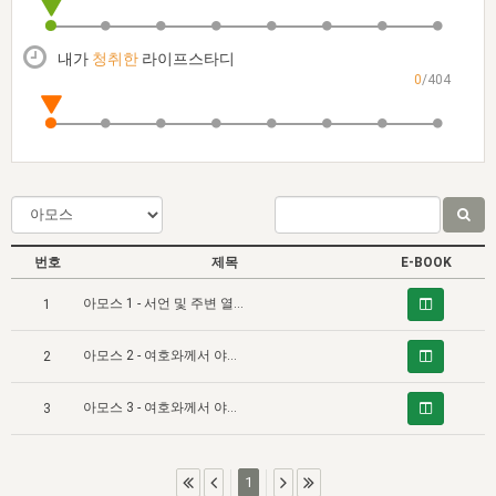
자매 온전하게 하는 훈련
성경중점진리
이른 새벽 마리아처럼
찬송과 누림
▼
이용약관
아프리카,오세아니아
2024년 전국 봉사자 집회
하나님의 경륜
1년 7차 집회 PSRP 자료실
찬송 앨범
하나님께서 정하신 길
▼
내가
청취한
라이프스타디
오시는길
0
/404
전국 봉사자 온전하게 하는 훈련
생명공과
2000년 교회사
COPYRIGHT © 2015 BTMK ALL RIGHTS RESERVED
어린이찬송
영상 메시지
서울전시간훈련(FTTS) 수업
진리의 기초
성도들의 간증
악기 연주
목양공과
위트니스 리 영상
교회사 연구
진리의 변호와 확증
찬송 나눔터
이상과 계시
전국 장로 책임형제 훈련
향유를 부은 자매들
영적 생활
활력그룹 실행
번호
제목
E-BOOK
전국 전시간 봉사자 훈련
장로 책임형제 진리 연구
복음 창고
성도들의 간증
아모스 1 - 서언 및 주변 열국에 대한 여호와의 심판과 유다와 이스라엘에 대한 그분의 심판
1
란 캔거스 형제님 특별영상
전시간 봉사자 진리 연구
찬송 소개
갤러리
아모스 2 - 여호와께서 야곱의 집과 쟁론하심 (1)
2
신성한 로맨스
다음 세대 연구집
새길 실행
아모스 3 - 여호와께서 야곱의 집과 쟁론하심 (2) - 그리스도의 왕국을 위해 무너진 다윗 장막을 재건함으로 이스라엘 집을 회복함
다음 세대, 자료실
3
독일 연구, 자료실
1