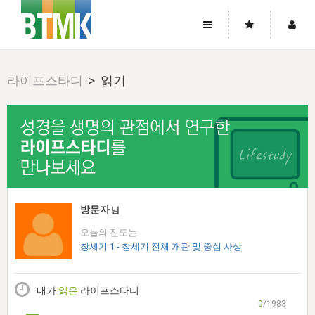
사이트맵
좌우로 스크롤하시면 더 많은 메뉴를 보실 수 있습니다.
라이프스타디
> 읽기
소개
로그인
▼
주님의 회복
그리스도의 몸
회원가입
▼
워치만 니와 위트니스 리
사역
성령의 흐름
▼
소개
그리스도의 몸
성령의 흐름
고객센터
▼
한국에서의 주님의 회복의 역사
일
한국
집회 안내
▼
공지사항
우리의 신앙
교회
북한
방송
▼
방문자
님
진리토론
자주묻는질문
외부의 평가
아시아
오늘의 진도는
전국 전성도 온전하게 하는 훈련
라이프스타디
▼
사랑나눔
창세기 1 - 창세기 전체 개관 및 중심 사상
1:1문의
성경진리사역원
유럽
2026년 제임스 리 특별교통
방송
요셉의 창고
▼
자료실
이벤트
북미
전국 특별집회
내가
읽은
라이프스타디
읽기
두란노 학원
그리스도의 편지
▼
확증과 비평
0
/1983
방송회원 기부안내
중남미