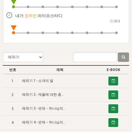
자매 온전하게 하는 훈련
성경중점진리
1년 7차 집회 PSRP 자료실
찬송과 누림
▼
이용약관
아프리카,오세아니아
2024년 전국 봉사자 집회
하나님의 경륜
이른 새벽 마리아처럼
찬송 앨범
하나님께서 정하신 길
▼
내가
청취한
라이프스타디
오시는길
0
/404
전국 봉사자 온전하게 하는 훈련
생명공과
2000년 교회사
COPYRIGHT © 2015 BTMK ALL RIGHTS RESERVED
어린이찬송
영상 메시지
서울전시간훈련(FTTS) 수업
진리의 기초
성도들의 간증
악기 연주
목양공과
위트니스 리 영상
교회사 연구
진리의 변호와 확증
찬송 나눔터
이상과 계시
전국 장로 책임형제 훈련
향유를 부은 자매들
영적 생활
활력그룹 실행
번호
제목
E-BOOK
전국 전시간 봉사자 훈련
장로 책임형제 진리 연구
복음 창고
성도들의 간증
레위기 1 - 소개의 말
1
란 캔거스 형제님 특별영상
전시간 봉사자 진리 연구
찬송 소개
갤러리
레위기 2 - 제물에 대한 총괄적인 정의
2
신성한 로맨스
다음 세대 연구집
새길 실행
레위기 3 - 번제－하나님의 만족을 위한 그리스도 (1)
다음 세대, 자료실
3
독일 연구, 자료실
레위기 4 - 번제－하나님의 만족을 위한 그리스도 (2)
4