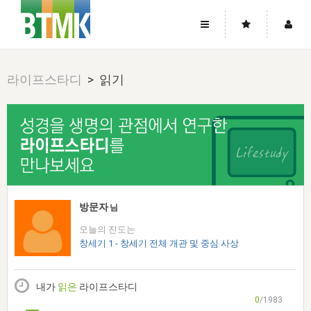
사이트맵
좌우로 스크롤하시면 더 많은 메뉴를 보실 수 있습니다.
라이프스타디
> 읽기
소개
로그인
▼
주님의 회복
그리스도의 몸
회원가입
▼
워치만 니와 위트니스 리
사역
성령의 흐름
▼
소개
그리스도의 몸
성령의 흐름
고객센터
▼
한국에서의 주님의 회복의 역사
일
한국
집회 안내
▼
공지사항
우리의 신앙
교회
북한
방송
▼
방문자
님
진리토론
자주묻는질문
외부의 평가
아시아
오늘의 진도는
전국 전성도 온전하게 하는 훈련
라이프스타디
▼
사랑나눔
창세기 1 - 창세기 전체 개관 및 중심 사상
1:1문의
성경진리사역원
유럽
2026년 제임스 리 특별교통
방송
요셉의 창고
▼
자료실
이벤트
북미
전국 특별집회
내가
읽은
라이프스타디
읽기
두란노 학원
그리스도의 편지
▼
확증과 비평
0
/1983
방송회원 기부안내
중남미