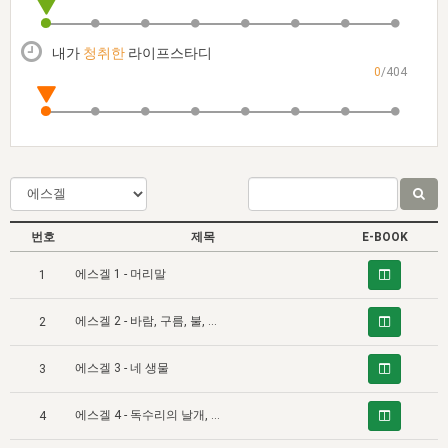
자매 온전하게 하는 훈련
성경중점진리
이른 새벽 마리아처럼
찬송과 누림
▼
이용약관
아프리카,오세아니아
2024년 전국 봉사자 집회
하나님의 경륜
1년 7차 집회 PSRP 자료실
찬송 앨범
하나님께서 정하신 길
▼
내가
청취한
라이프스타디
오시는길
0
/404
전국 봉사자 온전하게 하는 훈련
생명공과
2000년 교회사
COPYRIGHT © 2015 BTMK ALL RIGHTS RESERVED
어린이찬송
영상 메시지
서울전시간훈련(FTTS) 수업
진리의 기초
성도들의 간증
악기 연주
목양공과
위트니스 리 영상
교회사 연구
진리의 변호와 확증
찬송 나눔터
이상과 계시
전국 장로 책임형제 훈련
향유를 부은 자매들
영적 생활
활력그룹 실행
번호
제목
E-BOOK
전국 전시간 봉사자 훈련
장로 책임형제 진리 연구
복음 창고
성도들의 간증
에스겔 1 - 머리말
1
란 캔거스 형제님 특별영상
전시간 봉사자 진리 연구
찬송 소개
갤러리
에스겔 2 - 바람, 구름, 불, 단쇠
2
신성한 로맨스
다음 세대 연구집
새길 실행
에스겔 3 - 네 생물
다음 세대, 자료실
3
독일 연구, 자료실
에스겔 4 - 독수리의 날개, 사람의 손, 송아지의 발굽
4