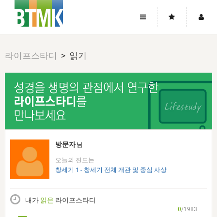
사이트맵
좌우로 스크롤하시면 더 많은 메뉴를 보실 수 있습니다.
라이프스타디
> 읽기
소개
로그인
▼
주님의 회복
그리스도의 몸
회원가입
▼
워치만 니와 위트니스 리
사역
성령의 흐름
▼
소개
그리스도의 몸
성령의 흐름
고객센터
▼
한국에서의 주님의 회복의 역사
일
한국
집회 안내
▼
공지사항
우리의 신앙
교회
북한
방송
▼
방문자
님
진리토론
자주묻는질문
외부의 평가
아시아
오늘의 진도는
전국 전성도 온전하게 하는 훈련
라이프스타디
▼
사랑나눔
창세기 1 - 창세기 전체 개관 및 중심 사상
1:1문의
성경진리사역원
유럽
2026년 제임스 리 특별교통
방송
요셉의 창고
▼
자료실
이벤트
북미
전국 특별집회
내가
읽은
라이프스타디
읽기
두란노 학원
그리스도의 편지
▼
확증과 비평
0
/1983
방송회원 기부안내
중남미