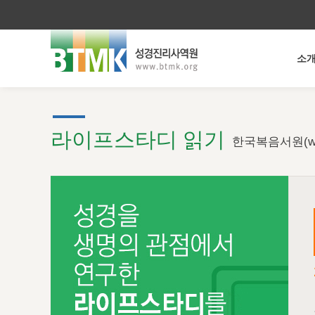
소
라이프스타디 읽기
한국복음서원(ww