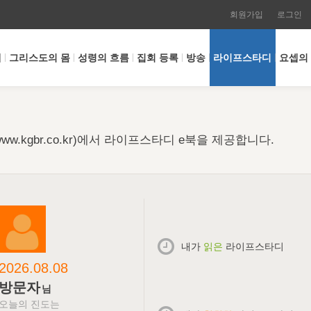
회원가입
로그인
개
그리스도의 몸
성령의 흐름
집회 등록
방송
라이프스타디
요셉의
w.kgbr.co.kr)에서 라이프스타디 e북을 제공합니다.
내가
읽은
라이프스타디
2026.08.08
방문자
님
오늘의 진도는