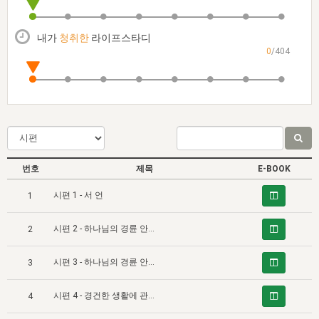
자매 온전하게 하는 훈련
성경중점진리
이른 새벽 마리아처럼
찬송과 누림
▼
이용약관
아프리카,오세아니아
2024년 전국 봉사자 집회
하나님의 경륜
1년 7차 집회 PSRP 자료실
찬송 앨범
하나님께서 정하신 길
▼
내가
청취한
라이프스타디
오시는길
0
/404
전국 봉사자 온전하게 하는 훈련
생명공과
2000년 교회사
COPYRIGHT © 2015 BTMK ALL RIGHTS RESERVED
어린이찬송
영상 메시지
서울전시간훈련(FTTS) 수업
진리의 기초
성도들의 간증
악기 연주
목양공과
위트니스 리 영상
교회사 연구
진리의 변호와 확증
찬송 나눔터
이상과 계시
전국 장로 책임형제 훈련
향유를 부은 자매들
영적 생활
활력그룹 실행
번호
제목
E-BOOK
전국 전시간 봉사자 훈련
장로 책임형제 진리 연구
복음 창고
성도들의 간증
시편 1 - 서 언
1
란 캔거스 형제님 특별영상
전시간 봉사자 진리 연구
찬송 소개
갤러리
시편 2 - 하나님의 경륜 안에 있는 그리스도 대(對) 사람이 높이 평가하는 율법 (1)
2
신성한 로맨스
다음 세대 연구집
새길 실행
시편 3 - 하나님의 경륜 안에 있는 그리스도 대(對) 사람이 높이 평가하는 율법 (2)
다음 세대, 자료실
3
독일 연구, 자료실
시편 4 - 경건한 생활에 관한 다윗의 관념과 그리스도의 탁월함에 대한 그의 영감 있는 찬양의 대비 (1)
4