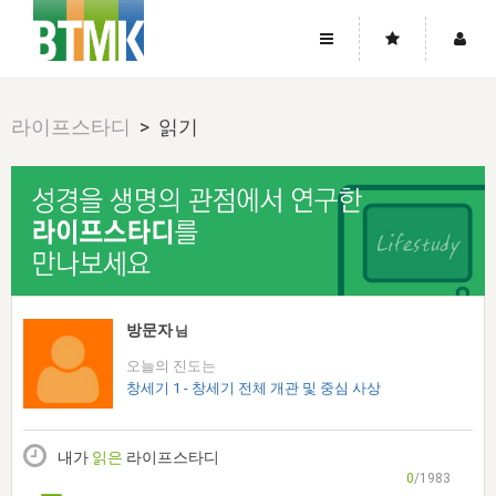
사이트맵
좌우로 스크롤하시면 더 많은 메뉴를 보실 수 있습니다.
라이프스타디
> 읽기
소개
로그인
▼
주님의 회복
그리스도의 몸
회원가입
▼
워치만 니와 위트니스 리
사역
성령의 흐름
▼
소개
그리스도의 몸
성령의 흐름
고객센터
▼
한국에서의 주님의 회복의 역사
일
한국
집회 안내
▼
공지사항
우리의 신앙
교회
북한
방송
▼
방문자
님
진리토론
자주묻는질문
외부의 평가
아시아
오늘의 진도는
전국 전성도 온전하게 하는 훈련
라이프스타디
▼
사랑나눔
창세기 1 - 창세기 전체 개관 및 중심 사상
1:1문의
성경진리사역원
유럽
2026년 제임스 리 특별교통
방송
요셉의 창고
▼
자료실
이벤트
북미
전국 특별집회
내가
읽은
라이프스타디
읽기
두란노 학원
그리스도의 편지
▼
확증과 비평
0
/1983
방송회원 기부안내
중남미