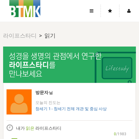
사이트맵
좌우로 스크롤하시면 더 많은 메뉴를 보실 수 있습니다.
라이프스타디
> 읽기
소개
로그인
▼
주님의 회복
그리스도의 몸
회원가입
▼
워치만 니와 위트니스 리
사역
성령의 흐름
▼
소개
그리스도의 몸
성령의 흐름
고객센터
▼
한국에서의 주님의 회복의 역사
일
한국
집회 안내
▼
공지사항
우리의 신앙
교회
북한
방송
▼
방문자
님
진리토론
자주묻는질문
외부의 평가
아시아
오늘의 진도는
전국 전성도 온전하게 하는 훈련
라이프스타디
▼
사랑나눔
창세기 1 - 창세기 전체 개관 및 중심 사상
1:1문의
성경진리사역원
유럽
2026년 제임스 리 특별교통
방송
요셉의 창고
▼
자료실
이벤트
북미
전국 특별집회
내가
읽은
라이프스타디
읽기
두란노 학원
그리스도의 편지
▼
확증과 비평
0
/1983
방송회원 기부안내
중남미