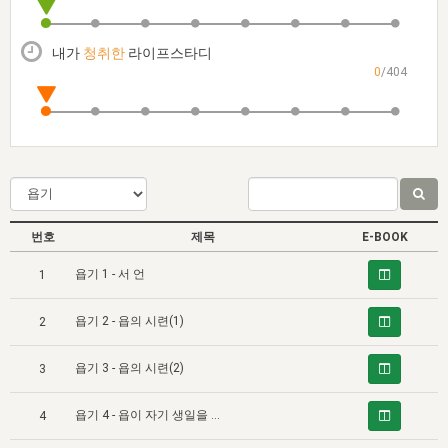
자매 온전하게 하는 훈련
성경중점진리
이른 새벽 마리아처럼
찬송과 누림
▼
이용약관
아프리카,오세아니아
2024년 전국 봉사자 집회
하나님의 경륜
1년 7차 집회 PSRP 자료실
찬송 앨범
하나님께서 정하신 길
▼
내가
청취한
라이프스타디
오시는길
0
/404
전국 봉사자 온전하게 하는 훈련
생명공과
2000년 교회사
COPYRIGHT © 2015 BTMK ALL RIGHTS RESERVED
어린이찬송
영상 메시지
서울전시간훈련(FTTS) 수업
진리의 기초
성도들의 간증
악기 연주
목양공과
위트니스 리 영상
교회사 연구
진리의 변호와 확증
찬송 나눔터
이상과 계시
전국 장로 책임형제 훈련
향유를 부은 자매들
영적 생활
활력그룹 실행
번호
제목
E-BOOK
전국 전시간 봉사자 훈련
장로 책임형제 진리 연구
복음 창고
성도들의 간증
욥기 1 - 서 언
1
란 캔거스 형제님 특별영상
전시간 봉사자 진리 연구
찬송 소개
갤러리
욥기 2 - 욥의 시련(1)
2
신성한 로맨스
다음 세대 연구집
새길 실행
욥기 3 - 욥의 시련(2)
다음 세대, 자료실
3
독일 연구, 자료실
욥기 4 - 욥이 자기 생일을 저주함
4