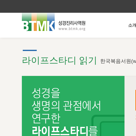
소
라이프스타디 읽기
한국복음서원(ww