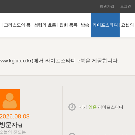
회원가입
로그인
개
그리스도의 몸
성령의 흐름
집회 등록
방송
라이프스타디
요셉의
w.kgbr.co.kr)에서 라이프스타디 e북을 제공합니다.
내가
읽은
라이프스타디
2026.08.08
방문자
님
오늘의 진도는