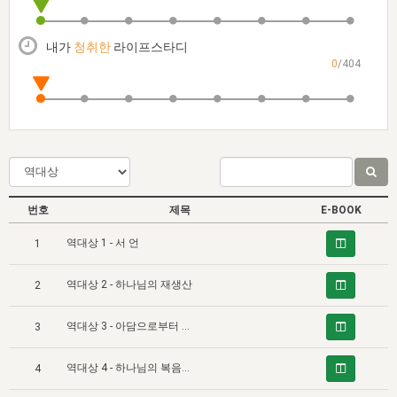
자매 온전하게 하는 훈련
성경중점진리
이른 새벽 마리아처럼
찬송과 누림
▼
이용약관
아프리카,오세아니아
2024년 전국 봉사자 집회
하나님의 경륜
1년 7차 집회 PSRP 자료실
찬송 앨범
하나님께서 정하신 길
▼
내가
청취한
라이프스타디
오시는길
0
/404
전국 봉사자 온전하게 하는 훈련
생명공과
2000년 교회사
COPYRIGHT © 2015 BTMK ALL RIGHTS RESERVED
어린이찬송
영상 메시지
서울전시간훈련(FTTS) 수업
진리의 기초
성도들의 간증
악기 연주
목양공과
위트니스 리 영상
교회사 연구
진리의 변호와 확증
찬송 나눔터
이상과 계시
전국 장로 책임형제 훈련
향유를 부은 자매들
영적 생활
활력그룹 실행
번호
제목
E-BOOK
전국 전시간 봉사자 훈련
장로 책임형제 진리 연구
복음 창고
성도들의 간증
역대상 1 - 서 언
1
란 캔거스 형제님 특별영상
전시간 봉사자 진리 연구
찬송 소개
갤러리
역대상 2 - 하나님의 재생산
2
신성한 로맨스
다음 세대 연구집
새길 실행
역대상 3 - 아담으로부터 이스라엘 열두 지파까지의 계보
다음 세대, 자료실
3
독일 연구, 자료실
역대상 4 - 하나님의 복음의 최고봉
4