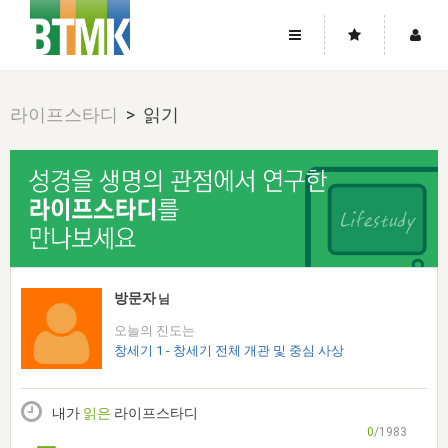
사이트맵
좌우로 스크롤하시면 더 많은 메뉴를 보실 수 있습니다.
라이프스타디
> 읽기
소개
로그인
▼
주님의 회복
그리스도의 몸
회원가입
▼
워치만 니와 위트니스 리
사역
성령의 흐름
▼
소개
그리스도의 몸
성령의 흐름
고객센터
▼
한국에서의 주님의 회복의 역사
일
한국
집회 안내
▼
공지사항
우리의 신앙
교회
북한
방송
▼
방문자
님
진리토론
자주묻는질문
외부의 평가
아시아
오늘의 진도는
전국 전성도 온전하게 하는 훈련
라이프스타디
▼
사랑나눔
창세기 1 - 창세기 전체 개관 및 중심 사상
1:1문의
성경진리사역원
유럽
2026년 제임스 리 특별교통
방송
요셉의 창고
▼
자료실
이벤트
북미
전국 특별집회
내가
읽은
라이프스타디
읽기
두란노 학원
그리스도의 편지
▼
확증과 비평
0
/1983
방송회원 기부안내
중남미