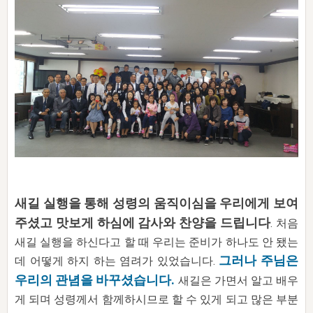
자매 온전하게 하는 훈련
성경중점진리
1년 7차 집회 PSRP 자료실
찬송과 누림
▼
이용약관
아프리카,오세아니아
2024년 전국 봉사자 집회
하나님의 경륜
이른 새벽 마리아처럼
찬송 앨범
하나님께서 정하신 길
▼
오시는길
전국 봉사자 온전하게 하는 훈련
생명공과
2000년 교회사
COPYRIGHT © 2015 BTMK ALL RIGHTS RESERVED
어린이찬송
영상 메시지
서울전시간훈련(FTTS) 수업
진리의 기초
성도들의 간증
악기 연주
목양공과
위트니스 리 영상
교회사 연구
진리의 변호와 확증
찬송 나눔터
이상과 계시
전국 장로 책임형제 훈련
향유를 부은 자매들
영적 생활
활력그룹 실행
전국 전시간 봉사자 훈련
장로 책임형제 진리 연구
복음 창고
성도들의 간증
란 캔거스 형제님 특별영상
새길 실행을 통해 성령의 움직이심을 우리에게 보여
전시간 봉사자 진리 연구
찬송 소개
갤러리
주셨고 맛보게 하심에 감사와 찬양을 드립니다
. 처음
신성한 로맨스
다음 세대 연구집
새길 실행
새길 실행을 하신다고 할 때 우리는 준비가 하나도 안 됐는
그러나 주님은
다음 세대, 자료실
데 어떻게 하지 하는 염려가 있었습니다.
우리의 관념을 바꾸셨습니다.
새길은 가면서 알고 배우
독일 연구, 자료실
게 되며 성령께서 함께하시므로 할 수 있게 되고 많은 부분