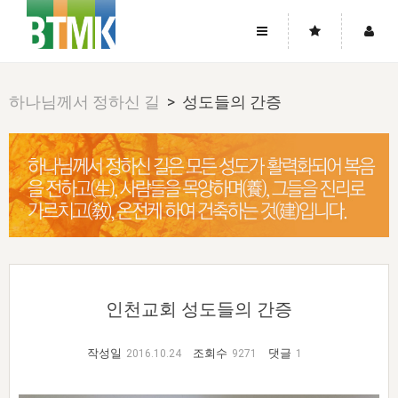
사이트맵
좌우로 스크롤하시면 더 많은 메뉴를 보실 수 있습니다.
하나님께서 정하신 길
> 성도들의 간증
소개
로그인
▼
주님의 회복
그리스도의 몸
회원가입
▼
워치만 니와 위트니스 리
사역
성령의 흐름
▼
소개
그리스도의 몸
성령의 흐름
고객센터
▼
한국에서의 주님의 회복의 역사
일
한국
집회 안내
▼
공지사항
우리의 신앙
교회
북한
방송
▼
진리토론
자주묻는질문
외부의 평가
아시아
전국 전성도 온전하게 하는 훈련
라이프스타디
▼
인천교회 성도들의 간증
사랑나눔
1:1문의
성경진리사역원
유럽
2026년 제임스 리 특별교통
방송
요셉의 창고
▼
자료실
이벤트
작성일
조회수
댓글
2016.10.24
9271
1
북미
전국 특별집회
읽기
두란노 학원
그리스도의 편지
▼
확증과 비평
방송회원 기부안내
중남미