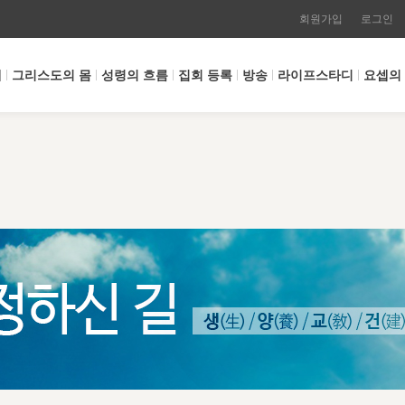
회원가입
로그인
개
그리스도의 몸
성령의 흐름
집회 등록
방송
라이프스타디
요셉의