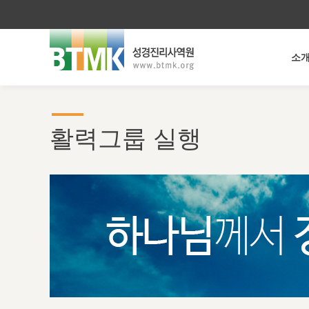
소
활력그룹 실행