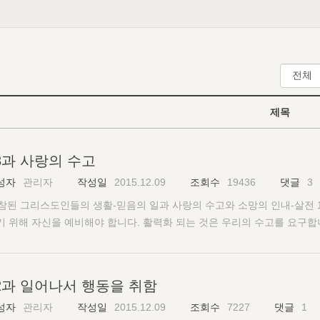
제목
3과 사랑의 수고
성자
관리자
작성일
2015.12.09
조회수
19436
댓글
3
. 참된 그리스도인들의 생활-믿음의 일과 사랑의 수고와 소망의 인내-살전 
기 위해 자신을 예비해야 합니다. 활력화 되는 것은 우리의 수고를 요구합
님을 사랑하고 그분의 회복을 사랑하고 교회를 사랑하고 성도들을 사랑할 
촉하는 습관을 세움으로 사랑 안에서 건축하기를 훈련해야 합니다. 우리
 속한 것이고, 교회를 형성하기 위한 것임을 깨달을 필요가 있습니다.” 
2과 일어나서 행동을 취함
 신뢰하십니다. 우리는 주님의 오심의 소망 안에서 인내하는 사람이 될 
성자
관리자
작성일
2015.12.09
조회수
7227
댓글
1
해 영원한 장막 안으로 우리를 맞아들일 것입니다(눅 16:9). “우리의 소