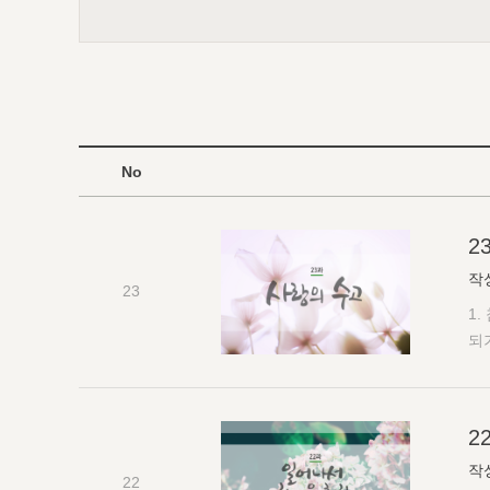
No
2
작
23
1
되
주
접
에
2
을
작
인
22