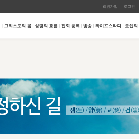
회원가입
로그인
개
그리스도의 몸
성령의 흐름
집회 등록
방송
라이프스타디
요셉의