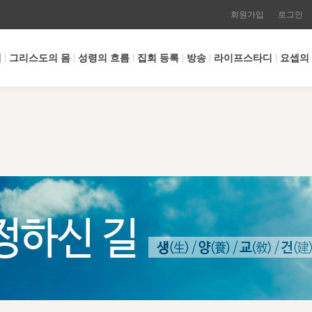
회원가입
로그인
개
그리스도의 몸
성령의 흐름
집회 등록
방송
라이프스타디
요셉의