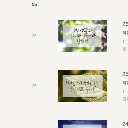
No
2
작
26
1
를 
1
스
째
2
다
작
함
25
반
1
리
현
행
리
제
출
에
사
2
항
면