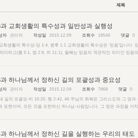
제목
6과 교회생활의 특수성과 일반성과 실행성
성자
관리자
작성일
2015.12.09
조회수
18540
댓글
0
. 교회생활의 특수성-딛 1:4, 벧후 1:1 교회생활의 특수성은 ‘믿음’입니다
의미하고(롬 5:1, 엡 2:8, 히 11:1), 둘째는 믿음의 객관적인 의미인 
4:12, 딤후 4:7). “우리가 교회생활의 특수성이 믿음이라고 말할 때 이
도인으로서 우리는 유일한 믿음을 갖습니다.” 우리는 주님의 회복의 주요 
는 과정을 거치신 삼일 하나님 안에 참여해야 하고, 둘째는 모든 것을 포
5과 하나님께서 정하신 길의 포괄성과 중요성
. 셋째는 완결되고 복합적인 영에 대한 충만한 체험이고, 넷째는 절대적
성자
관리자
작성일
2015.12.09
조회수
7868
댓글
0
입니다.여섯째는 지방의 터 위에서 교회생활을 실행함이며, 일곱째는 그리스
성-골 2:19, 롬 14:21, 고전 12:24하-25 우리는 몸의 하나를 지키
. 새 길의 포괄성-히 10:20, 행 2:42, 46 주님의 회복은 그리스도와 
는 우리의 배경과 현재의 상황을 고려하면서 하나님께서 정하신 길을 실행해
과 표현이며, 모든 것을 포한하신 하나님-사람입니다. 그 영은 과정을 거
하는 항목들은 다음과 같습니다. 결코 하나님께서 정하신 길을 다른 사람
스도이고 또한 성령입니다. 따라서 그리스도는 그 영이시고, 그 영은 생명이
한 아래서 주님이 인도하시는 대로 하나님께서 정하신 길을 실행하기를 힘
이고, 교회의 궁극적인 완결은 새 예루살렘입니다. “새 예루살렘은 과정을
서나 주님의 겸손과 관용을 표현해야 합니다. 또한 하나님께서 정하신 길
람과 연합의 궁극적인 표현입니다.” 이것이 우리의 이상이고 주님의 회복
4과 하나님께서 정하신 길을 실행하는 우리의 태도
상 적극적이고 건설적이고 건축하는 영과 태도를 가지고 우리가 있는 지방
은 낳고 양육하고 온전하게 하고 건축하는 것입니다. 새 길은 삼일 하나님