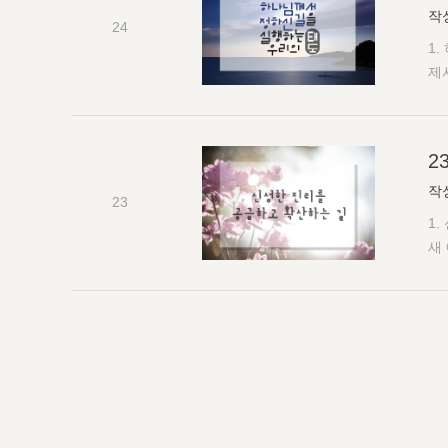
다
작
드
24
살
속
1
운
경
제
기
낌
도
의
산
게
의
될
상
에
2
길은
니
로
4:
작
오
23
는
새
사장
1
신
둘
1
새
들
1
뜻
리
에
중
에서
나
를
길
2
알
해
리
내야
우
16
있
4
산
동
이
다
교