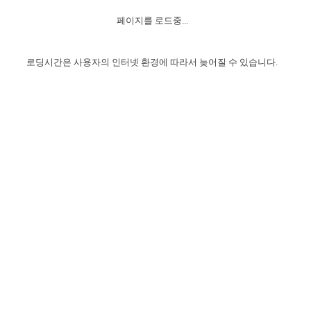
자매 온전하게 하는 훈련
성경중점진리
이른 새벽 마리아처럼
찬송과 누림
▼
이용약관
페이지를 로드중...
아프리카,오세아니아
2024년 전국 봉사자 집회
하나님의 경륜
1년 7차 집회 PSRP 자료실
찬송 앨범
하나님께서 정하신 길
▼
오시는길
전국 봉사자 온전하게 하는 훈련
생명공과
2000년 교회사
로딩시간은 사용자의 인터넷 환경에 따라서 늦어질 수 있습니다.
COPYRIGHT © 2015 BTMK ALL RIGHTS RESERVED
어린이찬송
영상 메시지
서울전시간훈련(FTTS) 수업
진리의 기초
성도들의 간증
악기 연주
목양공과
위트니스 리 영상
교회사 연구
진리의 변호와 확증
찬송 나눔터
이상과 계시
전국 장로 책임형제 훈련
향유를 부은 자매들
영적 생활
활력그룹 실행
전국 전시간 봉사자 훈련
장로 책임형제 진리 연구
복음 창고
성도들의 간증
란 캔거스 형제님 특별영상
전시간 봉사자 진리 연구
찬송 소개
갤러리
신성한 로맨스
다음 세대 연구집
새길 실행
다음 세대, 자료실
독일 연구, 자료실