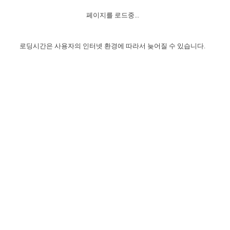
자매 온전하게 하는 훈련
성경중점진리
이른 새벽 마리아처럼
찬송과 누림
▼
이용약관
페이지를 로드중...
아프리카,오세아니아
2024년 전국 봉사자 집회
하나님의 경륜
1년 7차 집회 PSRP 자료실
찬송 앨범
하나님께서 정하신 길
▼
오시는길
전국 봉사자 온전하게 하는 훈련
생명공과
2000년 교회사
로딩시간은 사용자의 인터넷 환경에 따라서 늦어질 수 있습니다.
COPYRIGHT © 2015 BTMK ALL RIGHTS RESERVED
어린이찬송
영상 메시지
서울전시간훈련(FTTS) 수업
진리의 기초
성도들의 간증
악기 연주
목양공과
위트니스 리 영상
교회사 연구
진리의 변호와 확증
찬송 나눔터
이상과 계시
전국 장로 책임형제 훈련
향유를 부은 자매들
영적 생활
활력그룹 실행
전국 전시간 봉사자 훈련
장로 책임형제 진리 연구
복음 창고
성도들의 간증
란 캔거스 형제님 특별영상
전시간 봉사자 진리 연구
찬송 소개
갤러리
신성한 로맨스
다음 세대 연구집
새길 실행
다음 세대, 자료실
독일 연구, 자료실