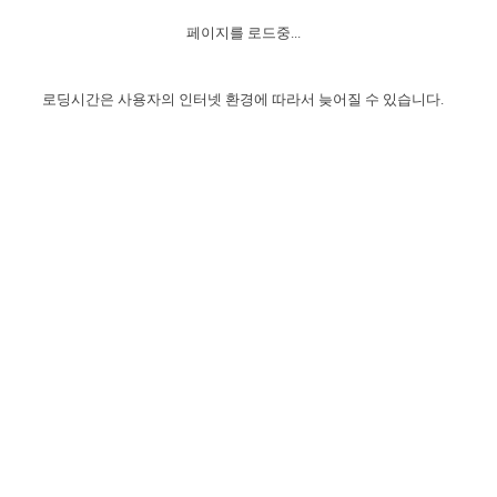
자매 온전하게 하는 훈련
성경중점진리
이른 새벽 마리아처럼
찬송과 누림
▼
이용약관
페이지를 로드중...
아프리카,오세아니아
2024년 전국 봉사자 집회
하나님의 경륜
1년 7차 집회 PSRP 자료실
찬송 앨범
하나님께서 정하신 길
▼
오시는길
전국 봉사자 온전하게 하는 훈련
생명공과
2000년 교회사
로딩시간은 사용자의 인터넷 환경에 따라서 늦어질 수 있습니다.
COPYRIGHT © 2015 BTMK ALL RIGHTS RESERVED
어린이찬송
영상 메시지
서울전시간훈련(FTTS) 수업
진리의 기초
성도들의 간증
악기 연주
목양공과
위트니스 리 영상
교회사 연구
진리의 변호와 확증
찬송 나눔터
이상과 계시
전국 장로 책임형제 훈련
향유를 부은 자매들
영적 생활
활력그룹 실행
전국 전시간 봉사자 훈련
장로 책임형제 진리 연구
복음 창고
성도들의 간증
란 캔거스 형제님 특별영상
전시간 봉사자 진리 연구
찬송 소개
갤러리
신성한 로맨스
다음 세대 연구집
새길 실행
다음 세대, 자료실
독일 연구, 자료실