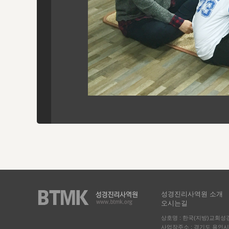
성경진리사역원 소개
오시는길
상호명 : 한국(지방)교회
사업장주소 : 경기도 용인시 