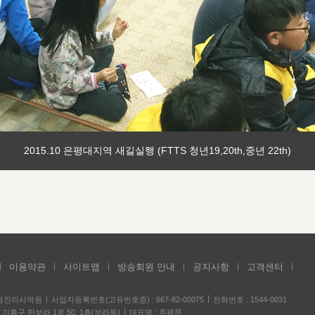
2015.10 은평대지역 새길실행 (FTTS 청년19,20th,중년 22th)
이용약관
사이트맵
방송회원 안내
공지사항
고객센터
성경진리사역원
사업자등록번호(고유번호증) : 667-82-00075
전화번호 : 1544-0031
기흥구 한보라 1로 50, 1층(보라동)
대표명 : 주평문