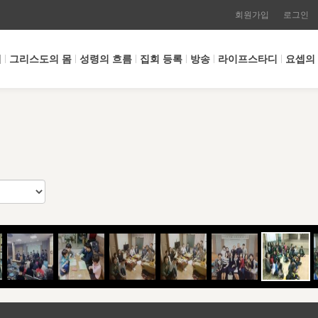
회원가입
로그인
개
그리스도의 몸
성령의 흐름
집회 등록
방송
라이프스타디
요셉의