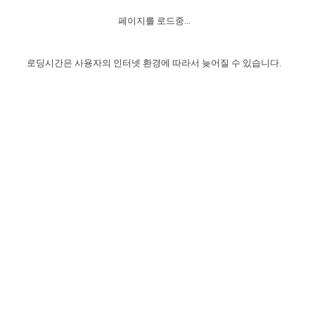
자매 온전하게 하는 훈련
성경중점진리
이른 새벽 마리아처럼
찬송과 누림
▼
이용약관
페이지를 로드중...
아프리카,오세아니아
2024년 전국 봉사자 집회
하나님의 경륜
1년 7차 집회 PSRP 자료실
찬송 앨범
하나님께서 정하신 길
▼
오시는길
전국 봉사자 온전하게 하는 훈련
생명공과
2000년 교회사
로딩시간은 사용자의 인터넷 환경에 따라서 늦어질 수 있습니다.
COPYRIGHT © 2015 BTMK ALL RIGHTS RESERVED
어린이찬송
영상 메시지
서울전시간훈련(FTTS) 수업
진리의 기초
성도들의 간증
악기 연주
목양공과
위트니스 리 영상
교회사 연구
진리의 변호와 확증
찬송 나눔터
이상과 계시
전국 장로 책임형제 훈련
향유를 부은 자매들
영적 생활
활력그룹 실행
전국 전시간 봉사자 훈련
장로 책임형제 진리 연구
복음 창고
성도들의 간증
란 캔거스 형제님 특별영상
전시간 봉사자 진리 연구
찬송 소개
갤러리
신성한 로맨스
다음 세대 연구집
새길 실행
다음 세대, 자료실
독일 연구, 자료실