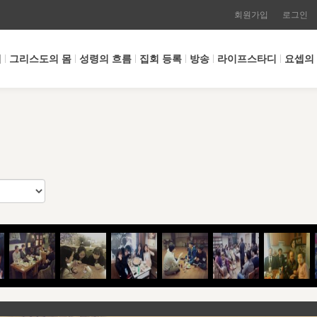
회원가입
로그인
개
그리스도의 몸
성령의 흐름
집회 등록
방송
라이프스타디
요셉의