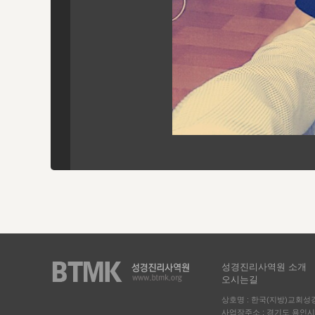
성경진리사역원 소개
오시는길
상호명 : 한국(지방)교회
사업장주소 : 경기도 용인시 