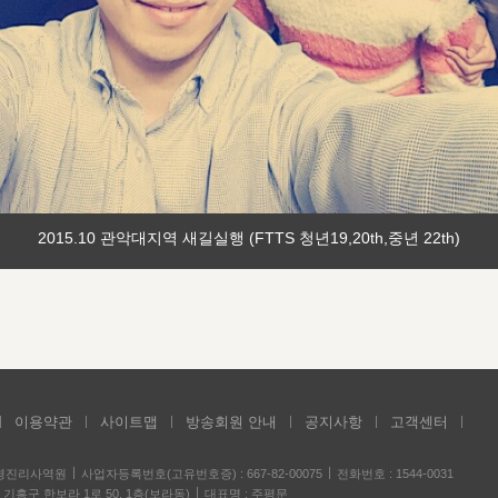
2015.10 관악대지역 새길실행 (FTTS 청년19,20th,중년 22th)
이용약관
사이트맵
방송회원 안내
공지사항
고객센터
성경진리사역원
사업자등록번호(고유번호증) : 667-82-00075
전화번호 : 1544-0031
기흥구 한보라 1로 50, 1층(보라동)
대표명 : 주평문