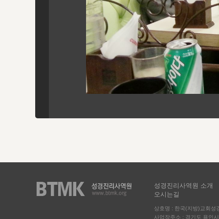
성경진리사역원 소개
오시는길
상호명 : 한국(지방)교회
사업장주소 : 경기도 용인시 