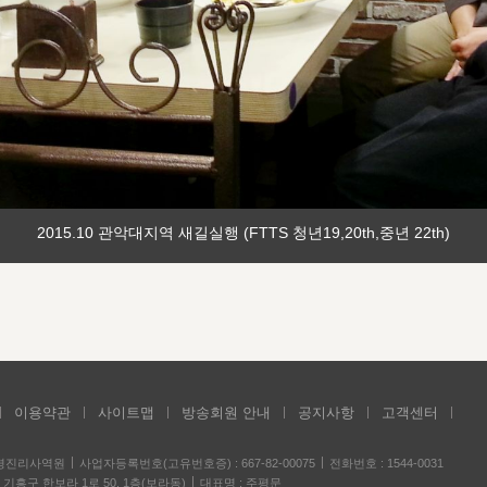
2015.10 관악대지역 새길실행 (FTTS 청년19,20th,중년 22th)
이용약관
사이트맵
방송회원 안내
공지사항
고객센터
성경진리사역원
사업자등록번호(고유번호증) : 667-82-00075
전화번호 : 1544-0031
기흥구 한보라 1로 50, 1층(보라동)
대표명 : 주평문