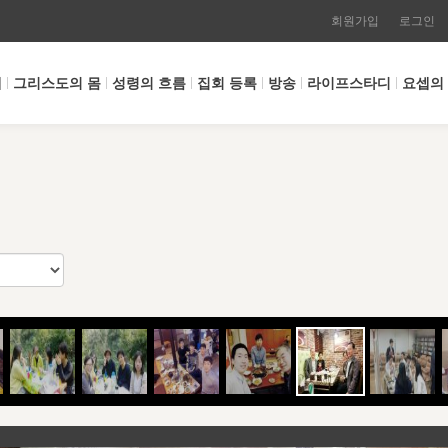
회원가입
로그인
개
그리스도의 몸
성령의 흐름
집회 등록
방송
라이프스타디
요셉의