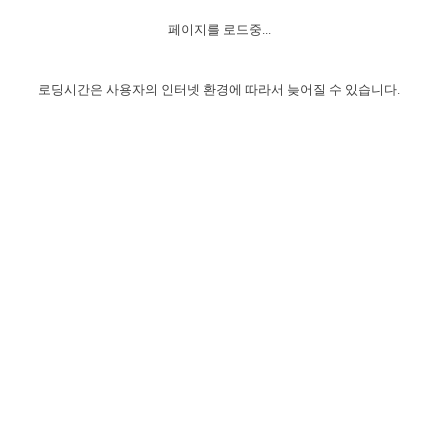
자매 온전하게 하는 훈련
성경중점진리
1년 7차 집회 PSRP 자료실
찬송과 누림
▼
이용약관
페이지를 로드중...
아프리카,오세아니아
2024년 전국 봉사자 집회
하나님의 경륜
이른 새벽 마리아처럼
찬송 앨범
하나님께서 정하신 길
▼
오시는길
전국 봉사자 온전하게 하는 훈련
생명공과
2000년 교회사
로딩시간은 사용자의 인터넷 환경에 따라서 늦어질 수 있습니다.
COPYRIGHT © 2015 BTMK ALL RIGHTS RESERVED
어린이찬송
영상 메시지
서울전시간훈련(FTTS) 수업
진리의 기초
성도들의 간증
악기 연주
목양공과
위트니스 리 영상
교회사 연구
진리의 변호와 확증
찬송 나눔터
이상과 계시
전국 장로 책임형제 훈련
향유를 부은 자매들
영적 생활
활력그룹 실행
전국 전시간 봉사자 훈련
장로 책임형제 진리 연구
복음 창고
성도들의 간증
란 캔거스 형제님 특별영상
전시간 봉사자 진리 연구
찬송 소개
갤러리
신성한 로맨스
다음 세대 연구집
새길 실행
다음 세대, 자료실
독일 연구, 자료실