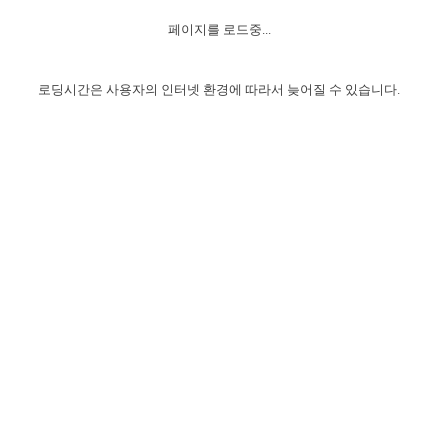
자매 온전하게 하는 훈련
성경중점진리
1년 7차 집회 PSRP 자료실
찬송과 누림
▼
이용약관
페이지를 로드중...
아프리카,오세아니아
2024년 전국 봉사자 집회
하나님의 경륜
이른 새벽 마리아처럼
찬송 앨범
하나님께서 정하신 길
▼
오시는길
전국 봉사자 온전하게 하는 훈련
생명공과
2000년 교회사
로딩시간은 사용자의 인터넷 환경에 따라서 늦어질 수 있습니다.
COPYRIGHT © 2015 BTMK ALL RIGHTS RESERVED
어린이찬송
영상 메시지
서울전시간훈련(FTTS) 수업
진리의 기초
성도들의 간증
악기 연주
목양공과
위트니스 리 영상
교회사 연구
진리의 변호와 확증
찬송 나눔터
이상과 계시
전국 장로 책임형제 훈련
향유를 부은 자매들
영적 생활
활력그룹 실행
전국 전시간 봉사자 훈련
장로 책임형제 진리 연구
복음 창고
성도들의 간증
란 캔거스 형제님 특별영상
전시간 봉사자 진리 연구
찬송 소개
갤러리
신성한 로맨스
다음 세대 연구집
새길 실행
다음 세대, 자료실
독일 연구, 자료실