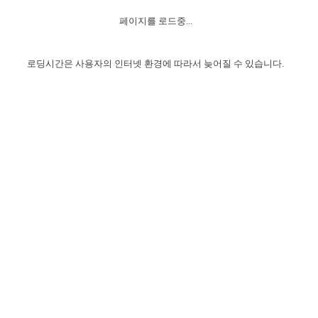
자매 온전하게 하는 훈련
성경중점진리
이른 새벽 마리아처럼
찬송과 누림
▼
이용약관
페이지를 로드중...
아프리카,오세아니아
2024년 전국 봉사자 집회
하나님의 경륜
1년 7차 집회 PSRP 자료실
찬송 앨범
하나님께서 정하신 길
▼
오시는길
전국 봉사자 온전하게 하는 훈련
생명공과
2000년 교회사
로딩시간은 사용자의 인터넷 환경에 따라서 늦어질 수 있습니다.
COPYRIGHT © 2015 BTMK ALL RIGHTS RESERVED
어린이찬송
영상 메시지
서울전시간훈련(FTTS) 수업
진리의 기초
성도들의 간증
악기 연주
목양공과
위트니스 리 영상
교회사 연구
진리의 변호와 확증
찬송 나눔터
이상과 계시
전국 장로 책임형제 훈련
향유를 부은 자매들
영적 생활
활력그룹 실행
전국 전시간 봉사자 훈련
장로 책임형제 진리 연구
복음 창고
성도들의 간증
란 캔거스 형제님 특별영상
전시간 봉사자 진리 연구
찬송 소개
갤러리
신성한 로맨스
다음 세대 연구집
새길 실행
다음 세대, 자료실
독일 연구, 자료실