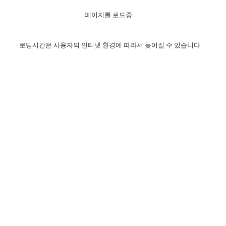
자매 온전하게 하는 훈련
성경중점진리
1년 7차 집회 PSRP 자료실
찬송과 누림
▼
이용약관
페이지를 로드중...
아프리카,오세아니아
2024년 전국 봉사자 집회
하나님의 경륜
이른 새벽 마리아처럼
찬송 앨범
하나님께서 정하신 길
▼
오시는길
전국 봉사자 온전하게 하는 훈련
생명공과
2000년 교회사
로딩시간은 사용자의 인터넷 환경에 따라서 늦어질 수 있습니다.
COPYRIGHT © 2015 BTMK ALL RIGHTS RESERVED
어린이찬송
영상 메시지
서울전시간훈련(FTTS) 수업
진리의 기초
성도들의 간증
악기 연주
목양공과
위트니스 리 영상
교회사 연구
진리의 변호와 확증
찬송 나눔터
이상과 계시
전국 장로 책임형제 훈련
향유를 부은 자매들
영적 생활
활력그룹 실행
전국 전시간 봉사자 훈련
장로 책임형제 진리 연구
복음 창고
성도들의 간증
란 캔거스 형제님 특별영상
전시간 봉사자 진리 연구
찬송 소개
갤러리
신성한 로맨스
다음 세대 연구집
새길 실행
다음 세대, 자료실
독일 연구, 자료실