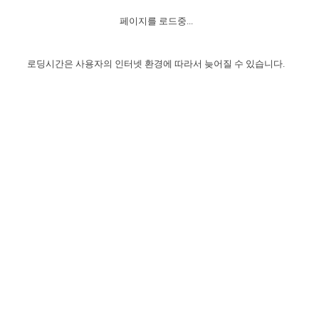
자매 온전하게 하는 훈련
성경중점진리
1년 7차 집회 PSRP 자료실
찬송과 누림
▼
이용약관
페이지를 로드중...
아프리카,오세아니아
2024년 전국 봉사자 집회
하나님의 경륜
이른 새벽 마리아처럼
찬송 앨범
하나님께서 정하신 길
▼
오시는길
전국 봉사자 온전하게 하는 훈련
생명공과
2000년 교회사
로딩시간은 사용자의 인터넷 환경에 따라서 늦어질 수 있습니다.
COPYRIGHT © 2015 BTMK ALL RIGHTS RESERVED
어린이찬송
영상 메시지
서울전시간훈련(FTTS) 수업
진리의 기초
성도들의 간증
악기 연주
목양공과
위트니스 리 영상
교회사 연구
진리의 변호와 확증
찬송 나눔터
이상과 계시
전국 장로 책임형제 훈련
향유를 부은 자매들
영적 생활
활력그룹 실행
전국 전시간 봉사자 훈련
장로 책임형제 진리 연구
복음 창고
성도들의 간증
란 캔거스 형제님 특별영상
전시간 봉사자 진리 연구
찬송 소개
갤러리
신성한 로맨스
다음 세대 연구집
새길 실행
다음 세대, 자료실
독일 연구, 자료실