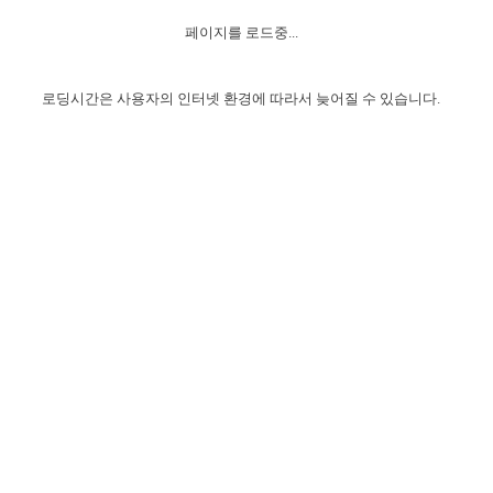
자매 온전하게 하는 훈련
성경중점진리
1년 7차 집회 PSRP 자료실
찬송과 누림
▼
이용약관
페이지를 로드중...
아프리카,오세아니아
2024년 전국 봉사자 집회
하나님의 경륜
이른 새벽 마리아처럼
찬송 앨범
하나님께서 정하신 길
▼
오시는길
전국 봉사자 온전하게 하는 훈련
생명공과
2000년 교회사
로딩시간은 사용자의 인터넷 환경에 따라서 늦어질 수 있습니다.
COPYRIGHT © 2015 BTMK ALL RIGHTS RESERVED
어린이찬송
영상 메시지
서울전시간훈련(FTTS) 수업
진리의 기초
성도들의 간증
악기 연주
목양공과
위트니스 리 영상
교회사 연구
진리의 변호와 확증
찬송 나눔터
이상과 계시
전국 장로 책임형제 훈련
향유를 부은 자매들
영적 생활
활력그룹 실행
전국 전시간 봉사자 훈련
장로 책임형제 진리 연구
복음 창고
성도들의 간증
란 캔거스 형제님 특별영상
전시간 봉사자 진리 연구
찬송 소개
갤러리
신성한 로맨스
다음 세대 연구집
새길 실행
다음 세대, 자료실
독일 연구, 자료실