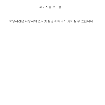
자매 온전하게 하는 훈련
성경중점진리
1년 7차 집회 PSRP 자료실
찬송과 누림
▼
이용약관
페이지를 로드중...
아프리카,오세아니아
2024년 전국 봉사자 집회
하나님의 경륜
이른 새벽 마리아처럼
찬송 앨범
하나님께서 정하신 길
▼
오시는길
전국 봉사자 온전하게 하는 훈련
생명공과
2000년 교회사
로딩시간은 사용자의 인터넷 환경에 따라서 늦어질 수 있습니다.
COPYRIGHT © 2015 BTMK ALL RIGHTS RESERVED
어린이찬송
영상 메시지
서울전시간훈련(FTTS) 수업
진리의 기초
성도들의 간증
악기 연주
목양공과
위트니스 리 영상
교회사 연구
진리의 변호와 확증
찬송 나눔터
이상과 계시
전국 장로 책임형제 훈련
향유를 부은 자매들
영적 생활
활력그룹 실행
전국 전시간 봉사자 훈련
장로 책임형제 진리 연구
복음 창고
성도들의 간증
란 캔거스 형제님 특별영상
전시간 봉사자 진리 연구
찬송 소개
갤러리
신성한 로맨스
다음 세대 연구집
새길 실행
다음 세대, 자료실
독일 연구, 자료실