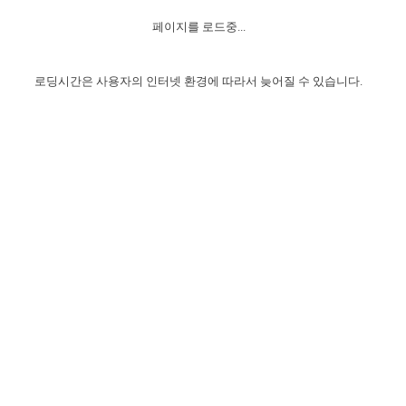
자매 온전하게 하는 훈련
성경중점진리
1년 7차 집회 PSRP 자료실
찬송과 누림
▼
이용약관
페이지를 로드중...
아프리카,오세아니아
2024년 전국 봉사자 집회
하나님의 경륜
이른 새벽 마리아처럼
찬송 앨범
하나님께서 정하신 길
▼
오시는길
전국 봉사자 온전하게 하는 훈련
생명공과
2000년 교회사
로딩시간은 사용자의 인터넷 환경에 따라서 늦어질 수 있습니다.
COPYRIGHT © 2015 BTMK ALL RIGHTS RESERVED
어린이찬송
영상 메시지
서울전시간훈련(FTTS) 수업
진리의 기초
성도들의 간증
악기 연주
목양공과
위트니스 리 영상
교회사 연구
진리의 변호와 확증
찬송 나눔터
이상과 계시
전국 장로 책임형제 훈련
향유를 부은 자매들
영적 생활
활력그룹 실행
전국 전시간 봉사자 훈련
장로 책임형제 진리 연구
복음 창고
성도들의 간증
란 캔거스 형제님 특별영상
전시간 봉사자 진리 연구
찬송 소개
갤러리
신성한 로맨스
다음 세대 연구집
새길 실행
다음 세대, 자료실
독일 연구, 자료실