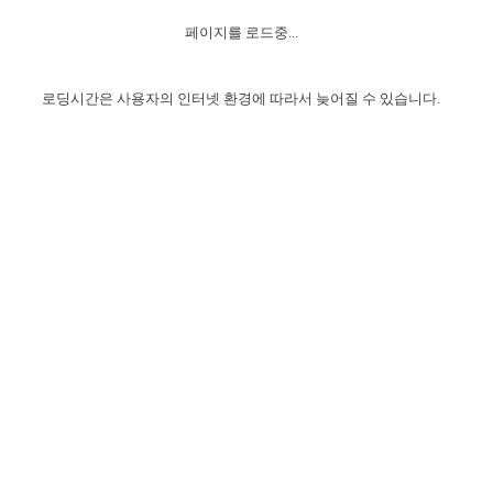
자매 온전하게 하는 훈련
성경중점진리
이른 새벽 마리아처럼
찬송과 누림
▼
이용약관
페이지를 로드중...
아프리카,오세아니아
2024년 전국 봉사자 집회
하나님의 경륜
1년 7차 집회 PSRP 자료실
찬송 앨범
하나님께서 정하신 길
▼
오시는길
전국 봉사자 온전하게 하는 훈련
생명공과
2000년 교회사
로딩시간은 사용자의 인터넷 환경에 따라서 늦어질 수 있습니다.
COPYRIGHT © 2015 BTMK ALL RIGHTS RESERVED
어린이찬송
영상 메시지
서울전시간훈련(FTTS) 수업
진리의 기초
성도들의 간증
악기 연주
목양공과
위트니스 리 영상
교회사 연구
진리의 변호와 확증
찬송 나눔터
이상과 계시
전국 장로 책임형제 훈련
향유를 부은 자매들
영적 생활
활력그룹 실행
전국 전시간 봉사자 훈련
장로 책임형제 진리 연구
복음 창고
성도들의 간증
란 캔거스 형제님 특별영상
전시간 봉사자 진리 연구
찬송 소개
갤러리
신성한 로맨스
다음 세대 연구집
새길 실행
다음 세대, 자료실
독일 연구, 자료실