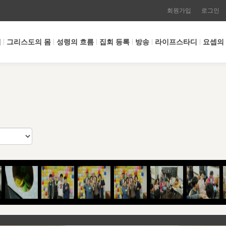
회원가입
로그인
개
그리스도의 몸
성령의 흐름
집회 등록
방송
라이프스타디
요셉의