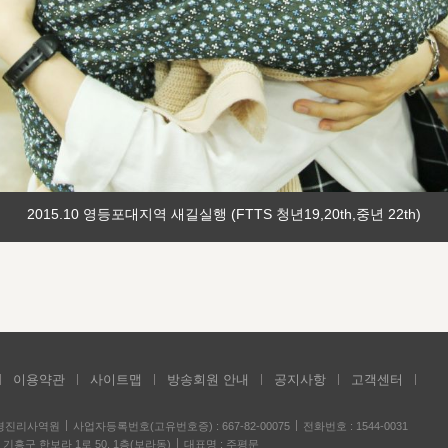
2015.10 영등포대지역 새길실행 (FTTS 청년19,20th,중년 22th)
이용약관
사이트맵
방송회원 안내
공지사항
고객센터
성경진리사역원
사업자등록번호(고유번호증) : 667-82-00075
전화번호 : 1544-0031
기흥구 한보라 1로 50, 1층(보라동)
대표명 : 주평문