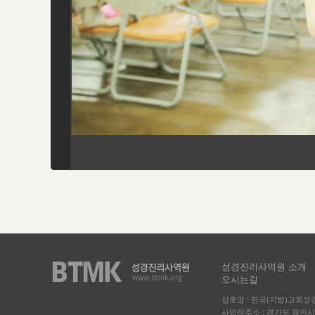
성경진리사역원 소개
오시는길
상호명 : 한국(지방)교회
사업장주소 : 경기도 용인시 