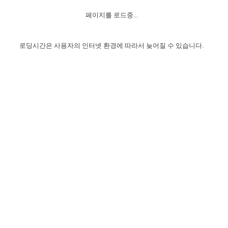
자매 온전하게 하는 훈련
성경중점진리
1년 7차 집회 PSRP 자료실
찬송과 누림
▼
이용약관
페이지를 로드중...
아프리카,오세아니아
2024년 전국 봉사자 집회
하나님의 경륜
이른 새벽 마리아처럼
찬송 앨범
하나님께서 정하신 길
▼
오시는길
전국 봉사자 온전하게 하는 훈련
생명공과
2000년 교회사
로딩시간은 사용자의 인터넷 환경에 따라서 늦어질 수 있습니다.
COPYRIGHT © 2015 BTMK ALL RIGHTS RESERVED
어린이찬송
영상 메시지
서울전시간훈련(FTTS) 수업
진리의 기초
성도들의 간증
악기 연주
목양공과
위트니스 리 영상
교회사 연구
진리의 변호와 확증
찬송 나눔터
이상과 계시
전국 장로 책임형제 훈련
향유를 부은 자매들
영적 생활
활력그룹 실행
전국 전시간 봉사자 훈련
장로 책임형제 진리 연구
복음 창고
성도들의 간증
란 캔거스 형제님 특별영상
전시간 봉사자 진리 연구
찬송 소개
갤러리
신성한 로맨스
다음 세대 연구집
새길 실행
다음 세대, 자료실
독일 연구, 자료실