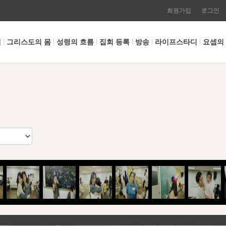
회원가입
로그인
개
그리스도의 몸
성령의 흐름
집회 등록
방송
라이프스타디
요셉의