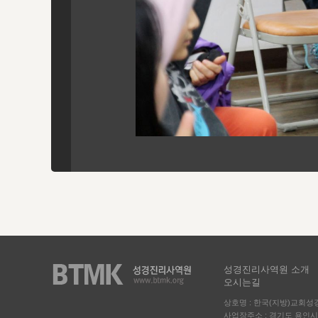
성경진리사역원 소개
오시는길
상호명 : 한국(지방)교회
사업장주소 : 경기도 용인시 