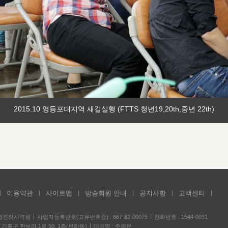
2015.10 영등포대지역 새길실행 (FTTS 청년19,20th,중년 22th)
이용약관
사이트맵
방송회원 안내
공지사항
고객센터
성경진리사역원
사업자등록번호(고유번호증) : 667-82-00075
전화번호 : 1544-0031
기흥구 한보라 1로 50, 1층(보라동)
대표명 : 주평문