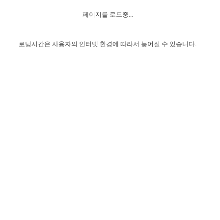
자매 온전하게 하는 훈련
성경중점진리
1년 7차 집회 PSRP 자료실
찬송과 누림
▼
이용약관
페이지를 로드중...
아프리카,오세아니아
2024년 전국 봉사자 집회
하나님의 경륜
이른 새벽 마리아처럼
찬송 앨범
하나님께서 정하신 길
▼
오시는길
전국 봉사자 온전하게 하는 훈련
생명공과
2000년 교회사
로딩시간은 사용자의 인터넷 환경에 따라서 늦어질 수 있습니다.
COPYRIGHT © 2015 BTMK ALL RIGHTS RESERVED
어린이찬송
영상 메시지
서울전시간훈련(FTTS) 수업
진리의 기초
성도들의 간증
악기 연주
목양공과
위트니스 리 영상
교회사 연구
진리의 변호와 확증
찬송 나눔터
이상과 계시
전국 장로 책임형제 훈련
향유를 부은 자매들
영적 생활
활력그룹 실행
전국 전시간 봉사자 훈련
장로 책임형제 진리 연구
복음 창고
성도들의 간증
란 캔거스 형제님 특별영상
전시간 봉사자 진리 연구
찬송 소개
갤러리
신성한 로맨스
다음 세대 연구집
새길 실행
다음 세대, 자료실
독일 연구, 자료실