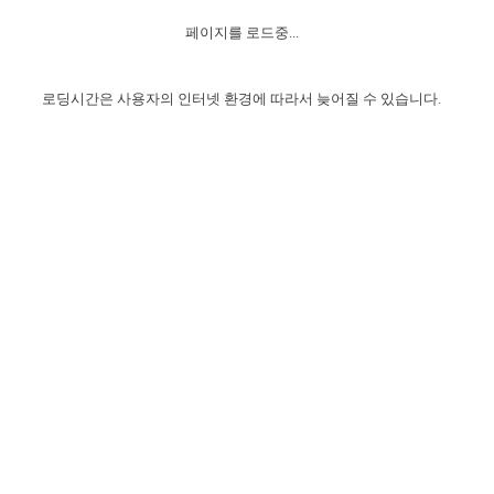
자매 온전하게 하는 훈련
성경중점진리
1년 7차 집회 PSRP 자료실
찬송과 누림
▼
이용약관
페이지를 로드중...
아프리카,오세아니아
2024년 전국 봉사자 집회
하나님의 경륜
이른 새벽 마리아처럼
찬송 앨범
하나님께서 정하신 길
▼
오시는길
전국 봉사자 온전하게 하는 훈련
생명공과
2000년 교회사
로딩시간은 사용자의 인터넷 환경에 따라서 늦어질 수 있습니다.
COPYRIGHT © 2015 BTMK ALL RIGHTS RESERVED
어린이찬송
영상 메시지
서울전시간훈련(FTTS) 수업
진리의 기초
성도들의 간증
악기 연주
목양공과
위트니스 리 영상
교회사 연구
진리의 변호와 확증
찬송 나눔터
이상과 계시
전국 장로 책임형제 훈련
향유를 부은 자매들
영적 생활
활력그룹 실행
전국 전시간 봉사자 훈련
장로 책임형제 진리 연구
복음 창고
성도들의 간증
란 캔거스 형제님 특별영상
전시간 봉사자 진리 연구
찬송 소개
갤러리
신성한 로맨스
다음 세대 연구집
새길 실행
다음 세대, 자료실
독일 연구, 자료실