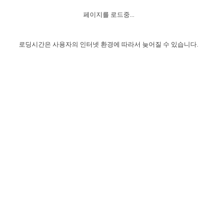
자매 온전하게 하는 훈련
성경중점진리
1년 7차 집회 PSRP 자료실
찬송과 누림
▼
이용약관
페이지를 로드중...
아프리카,오세아니아
2024년 전국 봉사자 집회
하나님의 경륜
이른 새벽 마리아처럼
찬송 앨범
하나님께서 정하신 길
▼
오시는길
전국 봉사자 온전하게 하는 훈련
생명공과
2000년 교회사
로딩시간은 사용자의 인터넷 환경에 따라서 늦어질 수 있습니다.
COPYRIGHT © 2015 BTMK ALL RIGHTS RESERVED
어린이찬송
영상 메시지
서울전시간훈련(FTTS) 수업
진리의 기초
성도들의 간증
악기 연주
목양공과
위트니스 리 영상
교회사 연구
진리의 변호와 확증
찬송 나눔터
이상과 계시
전국 장로 책임형제 훈련
향유를 부은 자매들
영적 생활
활력그룹 실행
전국 전시간 봉사자 훈련
장로 책임형제 진리 연구
복음 창고
성도들의 간증
란 캔거스 형제님 특별영상
전시간 봉사자 진리 연구
찬송 소개
갤러리
신성한 로맨스
다음 세대 연구집
새길 실행
다음 세대, 자료실
독일 연구, 자료실