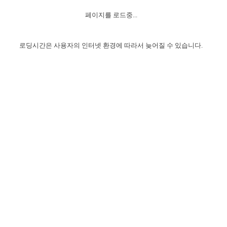
자매 온전하게 하는 훈련
성경중점진리
1년 7차 집회 PSRP 자료실
찬송과 누림
▼
이용약관
페이지를 로드중...
아프리카,오세아니아
2024년 전국 봉사자 집회
하나님의 경륜
이른 새벽 마리아처럼
찬송 앨범
하나님께서 정하신 길
▼
오시는길
전국 봉사자 온전하게 하는 훈련
생명공과
2000년 교회사
로딩시간은 사용자의 인터넷 환경에 따라서 늦어질 수 있습니다.
COPYRIGHT © 2015 BTMK ALL RIGHTS RESERVED
어린이찬송
영상 메시지
서울전시간훈련(FTTS) 수업
진리의 기초
성도들의 간증
악기 연주
목양공과
위트니스 리 영상
교회사 연구
진리의 변호와 확증
찬송 나눔터
이상과 계시
전국 장로 책임형제 훈련
향유를 부은 자매들
영적 생활
활력그룹 실행
전국 전시간 봉사자 훈련
장로 책임형제 진리 연구
복음 창고
성도들의 간증
란 캔거스 형제님 특별영상
전시간 봉사자 진리 연구
찬송 소개
갤러리
신성한 로맨스
다음 세대 연구집
새길 실행
다음 세대, 자료실
독일 연구, 자료실