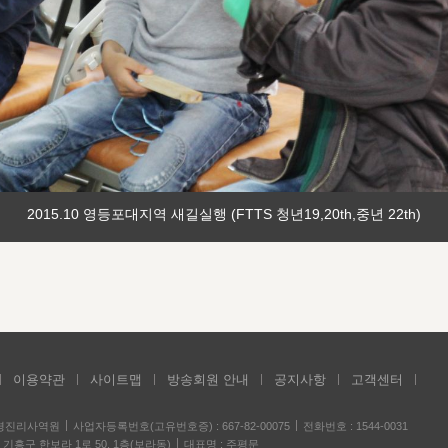
2015.10 영등포대지역 새길실행 (FTTS 청년19,20th,중년 22th)
이용약관
사이트맵
방송회원 안내
공지사항
고객센터
성경진리사역원
사업자등록번호(고유번호증) : 667-82-00075
전화번호 : 1544-0031
기흥구 한보라 1로 50, 1층(보라동)
대표명 : 주평문