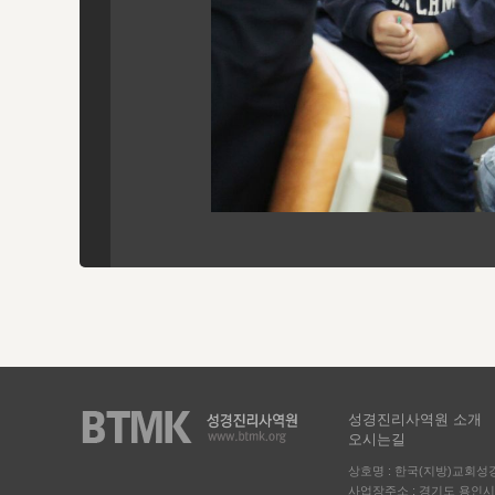
성경진리사역원 소개
오시는길
상호명 : 한국(지방)교회
사업장주소 : 경기도 용인시 