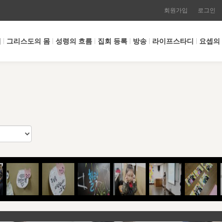
회원가입
로그인
개
그리스도의 몸
성령의 흐름
집회 등록
방송
라이프스타디
요셉의