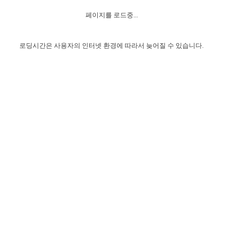
자매 온전하게 하는 훈련
성경중점진리
1년 7차 집회 PSRP 자료실
찬송과 누림
▼
이용약관
페이지를 로드중...
아프리카,오세아니아
2024년 전국 봉사자 집회
하나님의 경륜
이른 새벽 마리아처럼
찬송 앨범
하나님께서 정하신 길
▼
오시는길
전국 봉사자 온전하게 하는 훈련
생명공과
2000년 교회사
로딩시간은 사용자의 인터넷 환경에 따라서 늦어질 수 있습니다.
COPYRIGHT © 2015 BTMK ALL RIGHTS RESERVED
어린이찬송
영상 메시지
서울전시간훈련(FTTS) 수업
진리의 기초
성도들의 간증
악기 연주
목양공과
위트니스 리 영상
교회사 연구
진리의 변호와 확증
찬송 나눔터
이상과 계시
전국 장로 책임형제 훈련
향유를 부은 자매들
영적 생활
활력그룹 실행
전국 전시간 봉사자 훈련
장로 책임형제 진리 연구
복음 창고
성도들의 간증
란 캔거스 형제님 특별영상
전시간 봉사자 진리 연구
찬송 소개
갤러리
신성한 로맨스
다음 세대 연구집
새길 실행
다음 세대, 자료실
독일 연구, 자료실