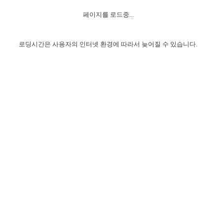
자매 온전하게 하는 훈련
성경중점진리
1년 7차 집회 PSRP 자료실
찬송과 누림
▼
이용약관
페이지를 로드중...
아프리카,오세아니아
2024년 전국 봉사자 집회
하나님의 경륜
이른 새벽 마리아처럼
찬송 앨범
하나님께서 정하신 길
▼
오시는길
전국 봉사자 온전하게 하는 훈련
생명공과
2000년 교회사
로딩시간은 사용자의 인터넷 환경에 따라서 늦어질 수 있습니다.
COPYRIGHT © 2015 BTMK ALL RIGHTS RESERVED
어린이찬송
영상 메시지
서울전시간훈련(FTTS) 수업
진리의 기초
성도들의 간증
악기 연주
목양공과
위트니스 리 영상
교회사 연구
진리의 변호와 확증
찬송 나눔터
이상과 계시
전국 장로 책임형제 훈련
향유를 부은 자매들
영적 생활
활력그룹 실행
전국 전시간 봉사자 훈련
장로 책임형제 진리 연구
복음 창고
성도들의 간증
란 캔거스 형제님 특별영상
전시간 봉사자 진리 연구
찬송 소개
갤러리
신성한 로맨스
다음 세대 연구집
새길 실행
다음 세대, 자료실
독일 연구, 자료실