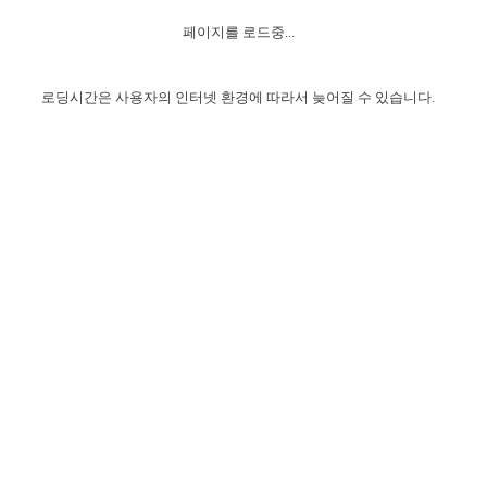
자매 온전하게 하는 훈련
성경중점진리
1년 7차 집회 PSRP 자료실
찬송과 누림
▼
이용약관
페이지를 로드중...
아프리카,오세아니아
2024년 전국 봉사자 집회
하나님의 경륜
이른 새벽 마리아처럼
찬송 앨범
하나님께서 정하신 길
▼
오시는길
전국 봉사자 온전하게 하는 훈련
생명공과
2000년 교회사
로딩시간은 사용자의 인터넷 환경에 따라서 늦어질 수 있습니다.
COPYRIGHT © 2015 BTMK ALL RIGHTS RESERVED
어린이찬송
영상 메시지
서울전시간훈련(FTTS) 수업
진리의 기초
성도들의 간증
악기 연주
목양공과
위트니스 리 영상
교회사 연구
진리의 변호와 확증
찬송 나눔터
이상과 계시
전국 장로 책임형제 훈련
향유를 부은 자매들
영적 생활
활력그룹 실행
전국 전시간 봉사자 훈련
장로 책임형제 진리 연구
복음 창고
성도들의 간증
란 캔거스 형제님 특별영상
전시간 봉사자 진리 연구
찬송 소개
갤러리
신성한 로맨스
다음 세대 연구집
새길 실행
다음 세대, 자료실
독일 연구, 자료실