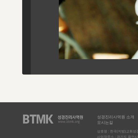
성경진리사역원 소개
오시는길
상호명 : 한국(지방)교회
사업장주소 : 경기도 용인시 