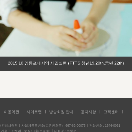
2015.10 영등포대지역 새길실행 (FTTS 청년19,20th,중년 22th)
이용약관
사이트맵
방송회원 안내
공지사항
고객센터
성경진리사역원
사업자등록번호(고유번호증) : 667-82-00075
전화번호 : 1544-0031
기흥구 한보라 1로 50, 1층(보라동)
대표명 : 주평문