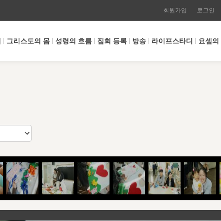
회원가입
로그인
개
그리스도의 몸
성령의 흐름
집회 등록
방송
라이프스타디
요셉의