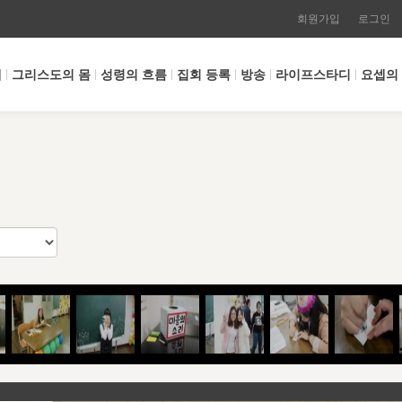
회원가입
로그인
개
그리스도의 몸
성령의 흐름
집회 등록
방송
라이프스타디
요셉의