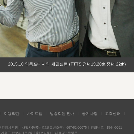
2015.10 영등포대지역 새길실행 (FTTS 청년19,20th,중년 22th)
이용약관
사이트맵
방송회원 안내
공지사항
고객센터
성경진리사역원
사업자등록번호(고유번호증) : 667-82-00075
전화번호 : 1544-0031
기흥구 한보라 1로 50, 1층(보라동)
대표명 : 주평문