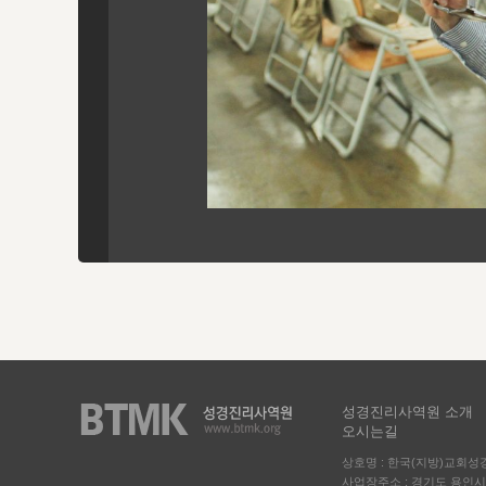
성경진리사역원 소개
오시는길
상호명 : 한국(지방)교회
사업장주소 : 경기도 용인시 